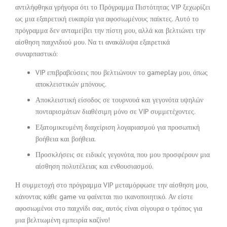
αντιλήφθηκα γρήγορα ότι το Πρόγραμμα Πιστότητας VIP ξεχωρίζει
ως μια εξαιρετική ευκαιρία για αφοσιωμένους παίκτες. Αυτό το
πρόγραμμα δεν ανταμείβει την πίστη μου, αλλά και βελτιώνει την
αίσθηση παιχνιδιού μου. Να τι ανακάλυψα εξαιρετικά
συναρπαστικό:
VIP επιβραβεύσεις που βελτιώνουν το gameplay μου, όπως
αποκλειστικών μπόνους.
Αποκλειστική είσοδος σε τουρνουά και γεγονότα υψηλών
πονταρισμάτων διαθέσιμη μόνο σε VIP συμμετέχοντες.
Εξατομικευμένη διαχείριση λογαριασμού για προσωπική
βοήθεια και βοήθεια.
Προσκλήσεις σε ειδικές γεγονότα, που μου προσφέρουν μια
αίσθηση πολυτέλειας και ενθουσιασμού.
Η συμμετοχή στο πρόγραμμα VIP μεταμόρφωσε την αίσθηση μου,
κάνοντας κάθε game να φαίνεται πιο ικανοποιητικό. Αν είστε
αφοσιωμένοι στο παιχνίδι σας, αυτός είναι σίγουρα ο τρόπος για
μια βελτιωμένη εμπειρία καζίνο!