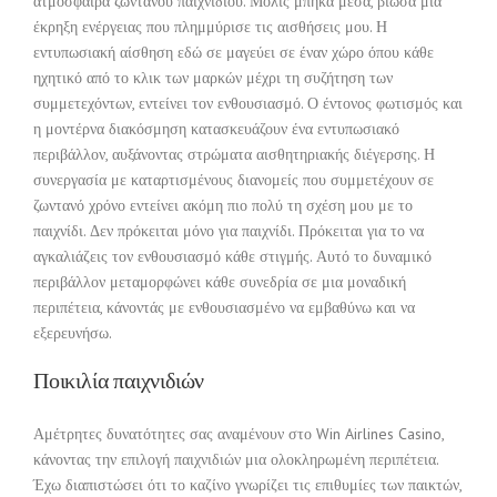
ατμόσφαιρα ζωντανού παιχνιδιού. Μόλις μπήκα μέσα, βίωσα μια
έκρηξη ενέργειας που πλημμύρισε τις αισθήσεις μου. Η
εντυπωσιακή αίσθηση εδώ σε μαγεύει σε έναν χώρο όπου κάθε
ηχητικό από το κλικ των μαρκών μέχρι τη συζήτηση των
συμμετεχόντων, εντείνει τον ενθουσιασμό. Ο έντονος φωτισμός και
η μοντέρνα διακόσμηση κατασκευάζουν ένα εντυπωσιακό
περιβάλλον, αυξάνοντας στρώματα αισθητηριακής διέγερσης. Η
συνεργασία με καταρτισμένους διανομείς που συμμετέχουν σε
ζωντανό χρόνο εντείνει ακόμη πιο πολύ τη σχέση μου με το
παιχνίδι. Δεν πρόκειται μόνο για παιχνίδι. Πρόκειται για το να
αγκαλιάζεις τον ενθουσιασμό κάθε στιγμής. Αυτό το δυναμικό
περιβάλλον μεταμορφώνει κάθε συνεδρία σε μια μοναδική
περιπέτεια, κάνοντάς με ενθουσιασμένο να εμβαθύνω και να
εξερευνήσω.
Ποικιλία παιχνιδιών
Αμέτρητες δυνατότητες σας αναμένουν στο Win Airlines Casino,
κάνοντας την επιλογή παιχνιδιών μια ολοκληρωμένη περιπέτεια.
Έχω διαπιστώσει ότι το καζίνο γνωρίζει τις επιθυμίες των παικτών,