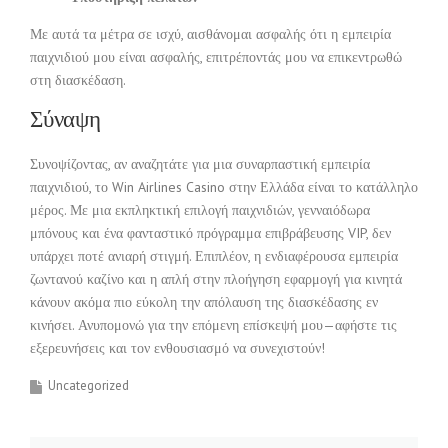
Με αυτά τα μέτρα σε ισχύ, αισθάνομαι ασφαλής ότι η εμπειρία
παιχνιδιού μου είναι ασφαλής, επιτρέποντάς μου να επικεντρωθώ
στη διασκέδαση.
Σύναψη
Συνοψίζοντας, αν αναζητάτε για μια συναρπαστική εμπειρία
παιχνιδιού, το Win Airlines Casino στην Ελλάδα είναι το κατάλληλο
μέρος. Με μια εκπληκτική επιλογή παιχνιδιών, γενναιόδωρα
μπόνους και ένα φανταστικό πρόγραμμα επιβράβευσης VIP, δεν
υπάρχει ποτέ ανιαρή στιγμή. Επιπλέον, η ενδιαφέρουσα εμπειρία
ζωντανού καζίνο και η απλή στην πλοήγηση εφαρμογή για κινητά
κάνουν ακόμα πιο εύκολη την απόλαυση της διασκέδασης εν
κινήσει. Ανυπομονώ για την επόμενη επίσκεψή μου—αφήστε τις
εξερευνήσεις και τον ενθουσιασμό να συνεχιστούν!
Uncategorized