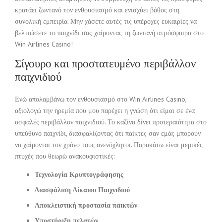
κρατάει ζωντανό τον ενθουσιασμό και ενισχύει βάθος στη
συνολική εμπειρία. Μην χάσετε αυτές τις υπέροχες ευκαιρίες να
βελτιώσετε το παιχνίδι σας χαίροντας τη ζωντανή ατμόσφαιρα στο
Win Airlines Casino!
Σίγουρο και προστατευμένο περιβάλλον
παιχνιδιού
Ενώ απολαμβάνω τον ενθουσιασμό στο Win Airlines Casino,
αξιολογώ την ηρεμία που μου παρέχει η γνώση ότι είμαι σε ένα
ασφαλές περιβάλλον παιχνιδιού. Το καζίνο δίνει προτεραιότητα στο
υπεύθυνο παιχνίδι, διασφαλίζοντας ότι παίκτες σαν εμάς μπορούν
να χαίρονται τον χρόνο τους ανενόχλητοι. Παρακάτω είναι μερικές
πτυχές που θεωρώ ανακουφιστικές:
Τεχνολογία Κρυπτογράφησης
Διασφάλιση Δίκαιου Παιχνιδιού
Αποκλειστική προστασία παικτών
Υποστήριξη πελατών