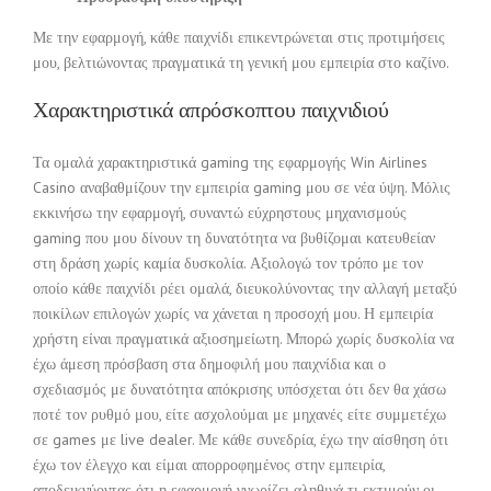
Με την εφαρμογή, κάθε παιχνίδι επικεντρώνεται στις προτιμήσεις
μου, βελτιώνοντας πραγματικά τη γενική μου εμπειρία στο καζίνο.
Χαρακτηριστικά απρόσκοπτου παιχνιδιού
Τα ομαλά χαρακτηριστικά gaming της εφαρμογής Win Airlines
Casino αναβαθμίζουν την εμπειρία gaming μου σε νέα ύψη. Μόλις
εκκινήσω την εφαρμογή, συναντώ εύχρηστους μηχανισμούς
gaming που μου δίνουν τη δυνατότητα να βυθίζομαι κατευθείαν
στη δράση χωρίς καμία δυσκολία. Αξιολογώ τον τρόπο με τον
οποίο κάθε παιχνίδι ρέει ομαλά, διευκολύνοντας την αλλαγή μεταξύ
ποικίλων επιλογών χωρίς να χάνεται η προσοχή μου. Η εμπειρία
χρήστη είναι πραγματικά αξιοσημείωτη. Μπορώ χωρίς δυσκολία να
έχω άμεση πρόσβαση στα δημοφιλή μου παιχνίδια και ο
σχεδιασμός με δυνατότητα απόκρισης υπόσχεται ότι δεν θα χάσω
ποτέ τον ρυθμό μου, είτε ασχολούμαι με μηχανές είτε συμμετέχω
σε games με live dealer. Με κάθε συνεδρία, έχω την αίσθηση ότι
έχω τον έλεγχο και είμαι απορροφημένος στην εμπειρία,
αποδεικνύοντας ότι η εφαρμογή γνωρίζει αληθινά τι εκτιμούν οι