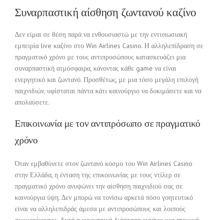
Συναρπαστική αίσθηση ζωντανού καζίνο
Δεν είμαι σε θέση παρά να ενθουσιαστώ με την εντυπωσιακή
εμπειρία live καζίνο στο Win Airlines Casino. Η αλληλεπίδραση σε
πραγματικό χρόνο με τους αντιπροσώπους κατασκευάζει μια
συναρπαστική ατμόσφαιρα, κάνοντας κάθε game να είναι
ενεργητικό και ζωντανό. Προσθέτως, με μια τόσο μεγάλη επιλογή
παιχνιδιών, υφίσταται πάντα κάτι καινούργιο να δοκιμάσετε και να
απολαύσετε.
Επικοινωνία με τον αντιπρόσωπο σε πραγματικό
χρόνο
Όταν εμβαθύνετε στον ζωντανό κόσμο του Win Airlines Casino
στην Ελλάδα, η ένταση της επικοινωνίας με τους ντίλερ σε
πραγματικό χρόνο ανυψώνει την αίσθηση παιχνιδιού σας σε
καινούργια ύψη. Δεν μπορώ να τονίσω αρκετά πόσο γοητευτικό
είναι να αλληλεπιδράς άμεσα με αντιπροσώπους και λοιπούς