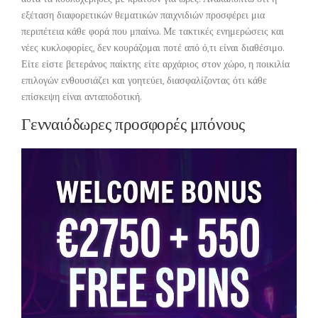
εξέταση διαφορετικών θεματικών παιχνιδιών προσφέρει μια
περιπέτεια κάθε φορά που μπαίνω. Με τακτικές ενημερώσεις και
νέες κυκλοφορίες, δεν κουράζομαι ποτέ από ό,τι είναι διαθέσιμο.
Είτε είστε βετεράνος παίκτης είτε αρχάριος στον χώρο, η ποικιλία
επιλογών ενθουσιάζει και γοητεύει, διασφαλίζοντας ότι κάθε
επίσκεψη είναι ανταποδοτική.
Γενναιόδωρες προσφορές μπόνους