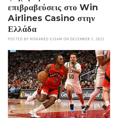
επιβραβεύσεις στο Win
Airlines Casino στην
Ελλάδα
POSTED BY
MOHAMED ESSAM
ON
DECEMBER 5, 2025