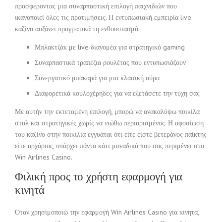
προσφέροντας μια συναρπαστική επιλογή παιχνιδιών που
ικανοποιεί όλες τις προτιμήσεις. Η εντυπωσιακή εμπειρία live
καζίνο αυξάνει πραγματικά τη ενθουσιασμό:
Μπλακτζάκ με live διανομέα για στρατηγικό gaming
Συναρπαστικά τραπέζια ρουλέτας που εντυπωσιάζουν
Συνεργατικό μπακαρά για μια κλασική αύρα
Διαφορετικά κουλοχέρηδες για να εξετάσετε την τύχη σας
Με αυτήν την εκτεταμένη επιλογή, μπορώ να ανακαλύψω ποικίλα
στυλ και στρατηγικές χωρίς να νιώθω περιορισμένος. Η αφοσίωση
του καζίνο στην ποικιλία εγγυάται ότι είτε είστε βετεράνος παίκτης
είτε αρχάριος, υπάρχει πάντα κάτι μοναδικό που σας περιμένει στο
Win Airlines Casino.
Φιλική προς το χρήστη εφαρμογή για
κινητά
Όταν χρησιμοποιώ την εφαρμογή Win Airlines Casino για κινητά,