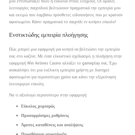
μου εντυπωσιάζει πολύ η ευκολία στους ελιγμούς. Οι ομαλές
λειτουργίες παιχνιδιού βελτιώνουν πραγματικά την εμπειρία μου
και εκτιμώ που λαμβάνω πρόσθετες ειδοποιήσεις που με κρατούν
αφοσιωμένο. Κάνει πραγματικά το παιχνίδι εν κινήσει εύκολο!
Ενστικτώδης εμπειρία πλοήγησης
Πώς μπορεί μια εφαρμογή για κινητά να βελτιώσει την εμπειρία
σας στο καζίνο; Με έναν ελκυστικό σχεδιασμό, η πλοήγηση στην
εφαρμογή Win Airlines Casino αλλάζει το gameplay σας. Έχω
ανακαλύψει ότι μια ευέλικτη εμπειρία χρήστη με διατηρεί
αφοσιωμένο για περισσότερο χρόνο και κάνει την εξερεύνηση
λειτουργιών εύκολη.
Να τι αξιολογώ περισσότερο στην εφαρμογή:
Εύκολος χειρισμός
Προσαρμόσιμες ρυθμίσεις
Άμεσες καταθέσεις και αναλήψεις
Προσβάσιμη υποστήριξη