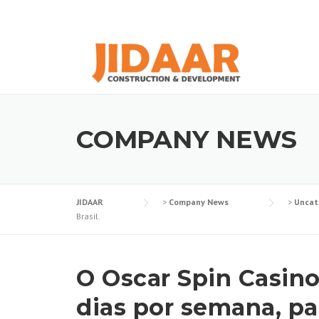
Skip
to
content
COMPANY NEWS
JIDAAR
>
Company News
>
Uncat
Brasil.
O Oscar Spin Casino
dias por semana, par