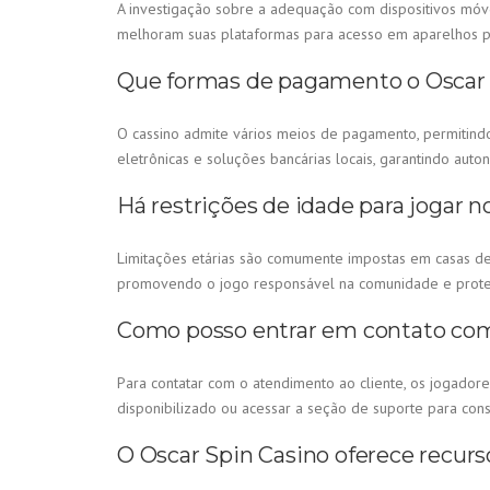
A investigação sobre a adequação com dispositivos móvei
melhoram suas plataformas para acesso em aparelhos po
Que formas de pagamento o Oscar S
O cassino admite vários meios de pagamento, permitind
eletrônicas e soluções bancárias locais, garantindo aut
Há restrições de idade para jogar n
Limitações etárias são comumente impostas em casas de 
promovendo o jogo responsável na comunidade e protege
Como posso entrar em contato com 
Para contatar com o atendimento ao cliente, os jogador
disponibilizado ou acessar a seção de suporte para cons
O Oscar Spin Casino oferece recurs