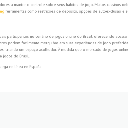
res a manter o controle sobre seus hábitos de jogo. Muitos cassinos onli
ing
ferramentas como restrições de depósito, opções de autoexclusão e s
ais participantes no cenário de jogos online do Brasil, oferecendo acess
gadores podem facilmente mergulhar em suas experiências de jogo preferi
es, criando um espaço acolhedor. À medida que o mercado de jogos online
 jogos do Brasil.