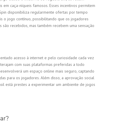
 em caça-níqueis famosos. Esses incentivos permitem
pin disponibiliza regularmente ofertas por tempo
 o jogo contínuo, possibilitando que os jogadores
nas são recebidos, mas também recebem uma sensação
mentado acesso à internet e pelo curiosidade cada vez
nterajam com suas plataformas preferidas a todo
desenvolverá um espaço online mais seguro, captando
das para os jogadores. Além disso, a aprovação social
sil está prestes a experimentar um ambiente de jogos
gar?