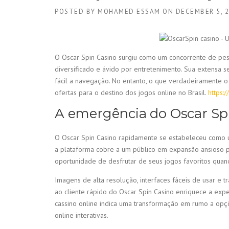
POSTED BY
MOHAMED ESSAM
ON
DECEMBER 5, 
O Oscar Spin Casino surgiu como um concorrente de peso 
diversificado e ávido por entretenimento. Sua extensa se
fácil a navegação. No entanto, o que verdadeiramente o
ofertas para o destino dos jogos online no Brasil.
https:
A emergência do Oscar Spi
O Oscar Spin Casino rapidamente se estabeleceu como u
a plataforma cobre a um público em expansão ansioso po
oportunidade de desfrutar de seus jogos favoritos quan
Imagens de alta resolução, interfaces fáceis de usar e
ao cliente rápido do Oscar Spin Casino enriquece a exp
cassino online indica uma transformação em rumo a opçõ
online interativas.