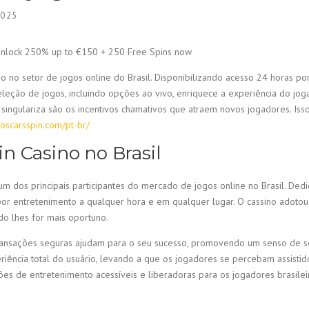
2025
no setor de jogos online do Brasil. Disponibilizando acesso 24 horas por
leção de jogos, incluindo opções ao vivo, enriquece a experiência do jogad
 singulariza são os incentivos chamativos que atraem novos jogadores. Is
//oscarsspin.com/pt-br/
n Casino no Brasil
m dos principais participantes do mercado de jogos online no Brasil. De
r entretenimento a qualquer hora e em qualquer lugar. O cassino adotou 
do lhes for mais oportuno.
 transações seguras ajudam para o seu sucesso, promovendo um senso de s
eriência total do usuário, levando a que os jogadores se percebam assisti
es de entretenimento acessíveis e liberadoras para os jogadores brasileir