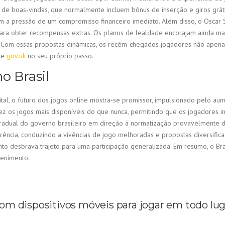
 boas-vindas, que normalmente incluem bônus de inserção e giros grátis
a pressão de um compromisso financeiro imediato. Além disso, o Oscar S
ra obter recompensas extras. Os planos de lealdade encorajam ainda mais
s. Com essas propostas dinâmicas, os recém-chegados jogadores não ape
ine
gov.uk
no seu próprio passo.
o Brasil
ital, o futuro dos jogos online mostra-se promissor, impulsionado pelo au
ez os jogos mais disponíveis do que nunca, permitindo que os jogadores i
gradual do governo brasileiro em direção à normatização provavelmente 
rência, conduzindo a vivências de jogo melhoradas e propostas diversifica
o desbrava trajeto para uma participação generalizada. Em resumo, o Bra
tenimento.
om dispositivos móveis para jogar em todo lu