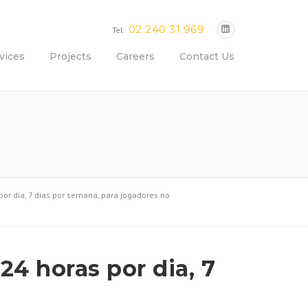
02 240 31 969
Tel:
vices
Projects
Careers
Contact Us
por dia, 7 dias por semana, para jogadores no
24 horas por dia, 7