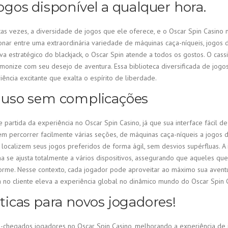
gos disponível a qualquer hora.
itas vezes, a diversidade de jogos que ele oferece, e o Oscar Spin Casin
onar entre uma extraordinária variedade de máquinas caça-níqueis, jogos 
ova estratégico do blackjack, o Oscar Spin atende a todos os gostos. O cas
monize com seu desejo de aventura. Essa biblioteca diversificada de jog
ncia excitante que exalta o espírito de liberdade.
ra uso sem complicações
 partida da experiência no Oscar Spin Casino, já que sua interface fácil
m percorrer facilmente várias seções, de máquinas caça-níqueis a jogos 
ocalizem seus jogos preferidos de forma ágil, sem desvios supérfluas. A i
a se ajusta totalmente a vários dispositivos, assegurando que aqueles qu
forme. Nesse contexto, cada jogador pode aproveitar ao máximo sua avent
 no cliente eleva a experiência global no dinâmico mundo do Oscar Spin 
icas para novos jogadores!
chegados jogadores no Oscar Spin Casino, melhorando a experiência de jo