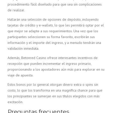
procedimiento fácil diseñado para que sea sin complicaciones
de realizar.
Hallarán una selección de opciones de depósito, incluyendo
tarjetas de crédito y e-wallets, lo que les permitirá optar por el
que mejor se adapte a sus requerimientos. Una vez que los
participantes seleccionen su forma favorito, escribirán sus
información y el importe del ingreso, y a menudo tendrán una
validación inmediata.
Además, Betonred Casino ofrece interesantes incentivos de
recepción que pueden incrementar el ingreso primario,
proporcionando a los apostadores aún más para explorar en su
viaje de apuesta.
Estos bonos por lo general otorgan dinero extra o spins sin
costo, lo que los transforma en una magnífica chance para que
los principiantes se sumerjan en sus títulos elegidos con más
excitación.
Preguntas frecuentes