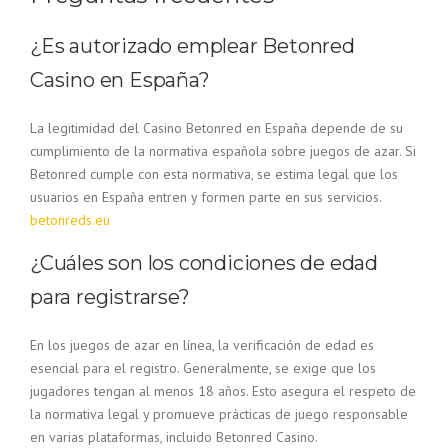
¿Es autorizado emplear Betonred
Casino en España?
La legitimidad del Casino Betonred en España depende de su
cumplimiento de la normativa española sobre juegos de azar. Si
Betonred cumple con esta normativa, se estima legal que los
usuarios en España entren y formen parte en sus servicios.
betonreds.eu
¿Cuáles son los condiciones de edad
para registrarse?
En los juegos de azar en línea, la verificación de edad es
esencial para el registro. Generalmente, se exige que los
jugadores tengan al menos 18 años. Esto asegura el respeto de
la normativa legal y promueve prácticas de juego responsable
en varias plataformas, incluido Betonred Casino.