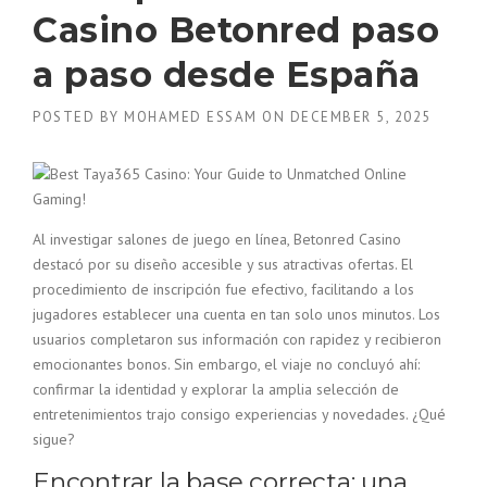
Casino Betonred paso
a paso desde España
POSTED BY
MOHAMED ESSAM
ON
DECEMBER 5, 2025
Al investigar salones de juego en línea, Betonred Casino
destacó por su diseño accesible y sus atractivas ofertas. El
procedimiento de inscripción fue efectivo, facilitando a los
jugadores establecer una cuenta en tan solo unos minutos. Los
usuarios completaron sus información con rapidez y recibieron
emocionantes bonos. Sin embargo, el viaje no concluyó ahí:
confirmar la identidad y explorar la amplia selección de
entretenimientos trajo consigo experiencias y novedades. ¿Qué
sigue?
Encontrar la base correcta: una