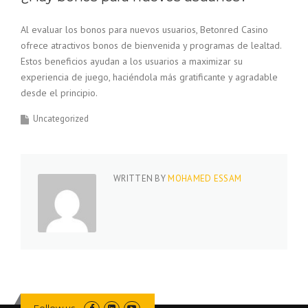
Al evaluar los bonos para nuevos usuarios, Betonred Casino
ofrece atractivos bonos de bienvenida y programas de lealtad.
Estos beneficios ayudan a los usuarios a maximizar su
experiencia de juego, haciéndola más gratificante y agradable
desde el principio.
Uncategorized
WRITTEN BY
MOHAMED ESSAM