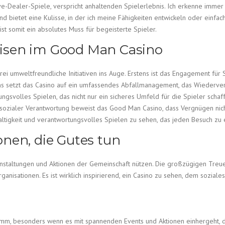
ve-Dealer-Spiele, verspricht anhaltenden Spielerlebnis. Ich erkenne imme
nd bietet eine Kulisse, in der ich meine Fähigkeiten entwickeln oder einf
ist somit ein absolutes Muss für begeisterte Spieler.
isen im Good Man Casino
ei umweltfreundliche Initiativen ins Auge. Erstens ist das Engagement fü
ns setzt das Casino auf ein umfassendes Abfallmanagement, das Wiederve
tungsvolles Spielen, das nicht nur ein sicheres Umfeld für die Spieler scha
d sozialer Verantwortung beweist das Good Man Casino, dass Vergnügen n
altigkeit und verantwortungsvolles Spielen zu sehen, das jeden Besuch zu
nen, die Gutes tun
anstaltungen und Aktionen der Gemeinschaft nützen. Die großzügigen Treu
ganisationen. Es ist wirklich inspirierend, ein Casino zu sehen, dem soziale
m, besonders wenn es mit spannenden Events und Aktionen einhergeht, di