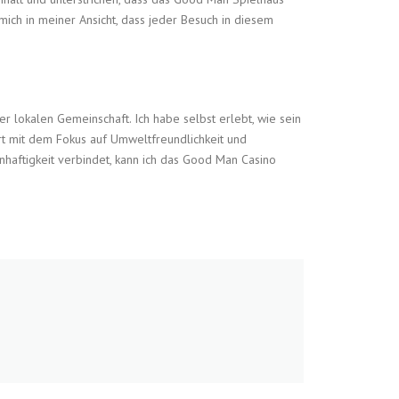
 mich in meiner Ansicht, dass jeder Besuch in diesem
er lokalen Gemeinschaft. Ich habe selbst erlebt, wie sein
rt mit dem Fokus auf Umweltfreundlichkeit und
nhaftigkeit verbindet, kann ich das Good Man Casino