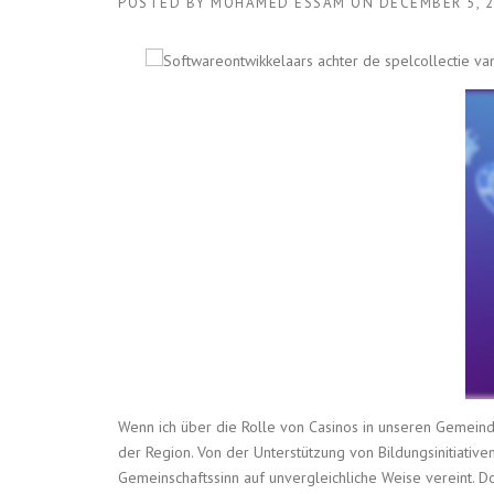
POSTED BY
MOHAMED ESSAM
ON
DECEMBER 5, 
Wenn ich über die Rolle von Casinos in unseren Gemeind
der Region. Von der Unterstützung von Bildungsinitiativen
Gemeinschaftssinn auf unvergleichliche Weise vereint. D