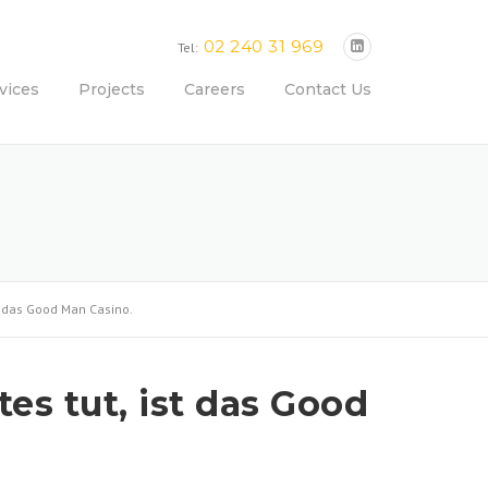
02 240 31 969
Tel:
vices
Projects
Careers
Contact Us
t das Good Man Casino.
es tut, ist das Good