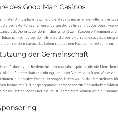
äre des Good Man Casinos
der vitalen Atmosphäre fasziniert, die Eleganz mit einer gemütlichen, ein
t die perfekte Kulisse für ein unvergessliches Erlebnis. Jedes Detail, von
tsanspruch. Die einladende Einrichtung heißt zum Bleiben willkommen und
mehr fühlte ich mich verbunden, als wäre die perfekte Balance aus Spannung
ielen, sondern darum, das Leben in all seinen Facetten zu zelebrieren.
stützung der Gemeinschaft
chaft durch verschiedene Initiativen deutlich spürbar, die die Menschen 
v in lokalen Partnerschaften einbringt, um unser Viertel zu stärken. Wir wis
rationen, die positive Wandel erzeugen. Indem wir lokale Unternehmen för
tiven beinhalten Bildungsprogramme, Kampagnen zur Gesundheitsaufklärun
ege dieser Beziehungen unerlässlich ist; gemeinsam können wir ein Fundam
Sponsoring