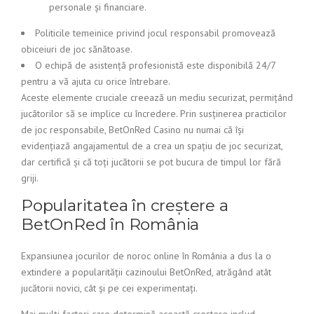
personale și financiare.
Politicile temeinice privind jocul responsabil promovează
obiceiuri de joc sănătoase.
O echipă de asistență profesionistă este disponibilă 24/7
pentru a vă ajuta cu orice întrebare.
Aceste elemente cruciale creează un mediu securizat, permițând
jucătorilor să se implice cu încredere. Prin susținerea practicilor
de joc responsabile, BetOnRed Casino nu numai că își
evidențiază angajamentul de a crea un spațiu de joc securizat,
dar certifică și că toți jucătorii se pot bucura de timpul lor fără
griji.
Popularitatea în creștere a
BetOnRed în România
Expansiunea jocurilor de noroc online în România a dus la o
extindere a popularității cazinoului BetOnRed, atrăgând atât
jucătorii novici, cât și pe cei experimentați.