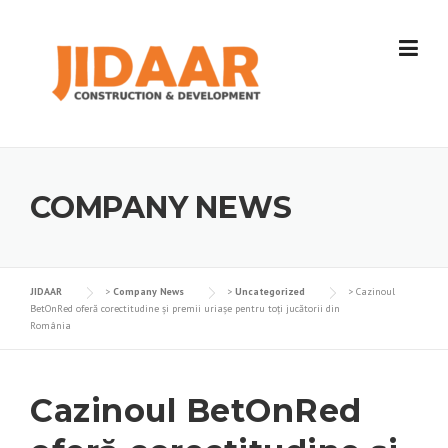
Skip
to
content
COMPANY NEWS
JIDAAR
>
Company News
>
Uncategorized
>
Cazinoul
BetOnRed oferă corectitudine și premii uriașe pentru toți jucătorii din
România
Cazinoul BetOnRed