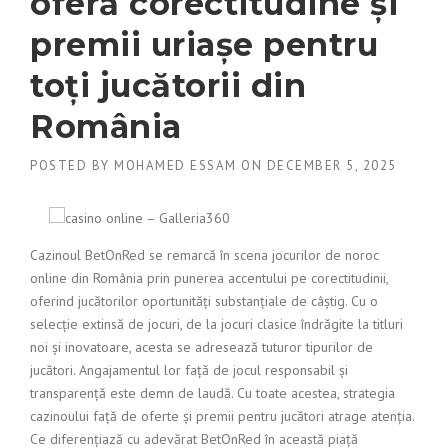
oferă corectitudine și
premii uriașe pentru
toți jucătorii din
România
POSTED BY
MOHAMED ESSAM
ON
DECEMBER 5, 2025
Cazinoul BetOnRed se remarcă în scena jocurilor de noroc
online din România prin punerea accentului pe corectitudinii,
oferind jucătorilor oportunități substanțiale de câștig. Cu o
selecție extinsă de jocuri, de la jocuri clasice îndrăgite la titluri
noi și inovatoare, acesta se adresează tuturor tipurilor de
jucători. Angajamentul lor față de jocul responsabil și
transparență este demn de laudă. Cu toate acestea, strategia
cazinoului față de oferte și premii pentru jucători atrage atenția.
Ce diferențiază cu adevărat BetOnRed în această piață