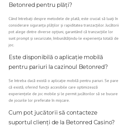
Betonred pentru plăți?
Când întrebați despre metodele de plată, este crucial să luați în
considerare siguranța plăților și rapiditatea tranzacțiilor. Jucătorii
pot alege dintre diverse opțiuni, garantând că tranzacțiile lor
sunt prompt și securizate, îmbunătățindu-le experiența totală de
joc.
Este disponibilă o aplicație mobilă
pentru pariuri la cazinoul Betonred?
Se întreba dacă există o aplicație mobilă pentru pariuri. Se pare
că există, oferind funcții accesibile care optimizează
experiențele de joc mobile și le permit jucătorilor să se bucure
de jocurile lor preferate în mișcare.
Cum pot jucătorii să contacteze
suportul clienți de la Betonred Casino?