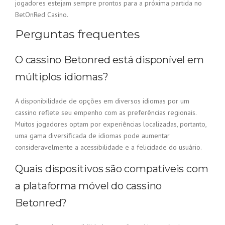
jogadores estejam sempre prontos para a próxima partida no
BetOnRed Casino.
Perguntas frequentes
O cassino Betonred está disponível em
múltiplos idiomas?
A disponibilidade de opções em diversos idiomas por um
cassino reflete seu empenho com as preferências regionais.
Muitos jogadores optam por experiências localizadas, portanto,
uma gama diversificada de idiomas pode aumentar
consideravelmente a acessibilidade e a felicidade do usuário.
Quais dispositivos são compatíveis com
a plataforma móvel do cassino
Betonred?