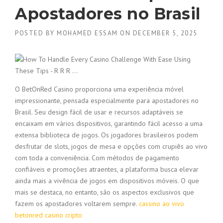
Apostadores no Brasil
POSTED BY
MOHAMED ESSAM
ON
DECEMBER 5, 2025
O BetOnRed Casino proporciona uma experiência móvel
impressionante, pensada especialmente para apostadores no
Brasil. Seu design fácil de usar e recursos adaptáveis se
encaixam em vários dispositivos, garantindo fácil acesso a uma
extensa biblioteca de jogos. Os jogadores brasileiros podem
desfrutar de slots, jogos de mesa e opções com crupiês ao vivo
com toda a conveniência. Com métodos de pagamento
confiáveis e promoções atraentes, a plataforma busca elevar
ainda mais a vivência de jogos em dispositivos móveis. O que
mais se destaca, no entanto, são os aspectos exclusivos que
fazem os apostadores voltarem sempre.
cassino ao vivo
betonred casino cripto