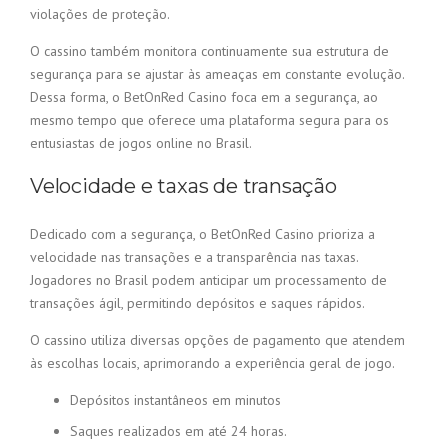
violações de proteção.
O cassino também monitora continuamente sua estrutura de
segurança para se ajustar às ameaças em constante evolução.
Dessa forma, o BetOnRed Casino foca em a segurança, ao
mesmo tempo que oferece uma plataforma segura para os
entusiastas de jogos online no Brasil.
Velocidade e taxas de transação
Dedicado com a segurança, o BetOnRed Casino prioriza a
velocidade nas transações e a transparência nas taxas.
Jogadores no Brasil podem anticipar um processamento de
transações ágil, permitindo depósitos e saques rápidos.
O cassino utiliza diversas opções de pagamento que atendem
às escolhas locais, aprimorando a experiência geral de jogo.
Depósitos instantâneos em minutos
Saques realizados em até 24 horas.