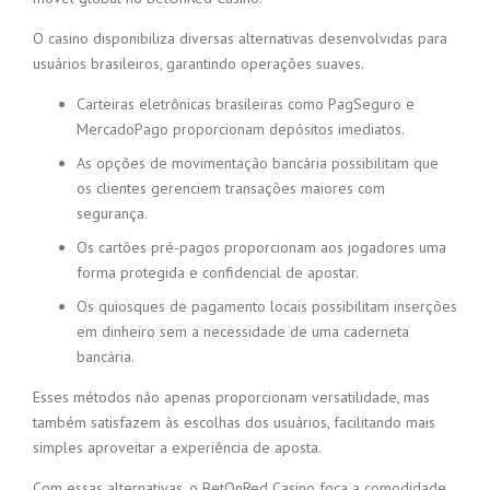
O casino disponibiliza diversas alternativas desenvolvidas para
usuários brasileiros, garantindo operações suaves.
Carteiras eletrônicas brasileiras como PagSeguro e
MercadoPago proporcionam depósitos imediatos.
As opções de movimentação bancária possibilitam que
os clientes gerenciem transações maiores com
segurança.
Os cartões pré-pagos proporcionam aos jogadores uma
forma protegida e confidencial de apostar.
Os quiosques de pagamento locais possibilitam inserções
em dinheiro sem a necessidade de uma caderneta
bancária.
Esses métodos não apenas proporcionam versatilidade, mas
também satisfazem às escolhas dos usuários, facilitando mais
simples aproveitar a experiência de aposta.
Com essas alternativas, o BetOnRed Casino foca a comodidade