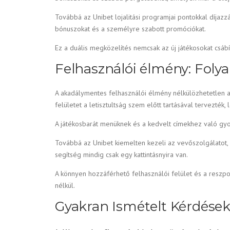
Továbbá az Unibet lojalitási programjai pontokkal díjazz
bónuszokat és a személyre szabott promóciókat.
Ez a duális megközelítés nemcsak az új játékosokat csáb
Felhasználói élmény: Foly
A akadálymentes felhasználói élmény nélkülözhetetlen az o
felületet a letisztultság szem előtt tartásával tervezték
A játékosbarát menüknek és a kedvelt címekhez való gyo
Továbbá az Unibet kiemelten kezeli az vevőszolgálatot, és
segítség mindig csak egy kattintásnyira van.
A könnyen hozzáférhető felhasználói felület és a reszpon
nélkül.
Gyakran Ismételt Kérdése