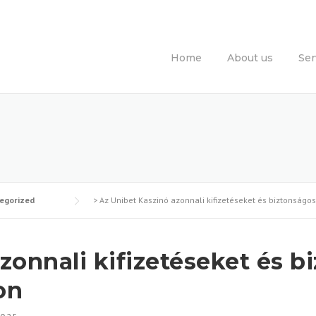
Home
About us
Ser
egorized
>
Az Unibet Kaszinó azonnali kifizetéseket és biztonságo
zonnali kifizetéseket és b
on