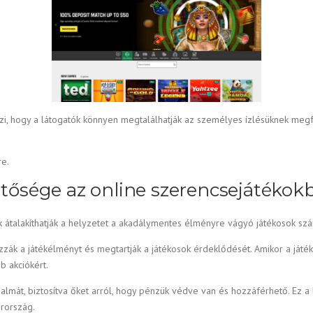
zi, hogy a látogatók könnyen megtalálhatják az személyes ízlésüknek megf
re.
entősége az online szerencsejátékok
ek átalakíthatják a helyzetet a akadálymentes élményre vágyó játékosok sz
kozzák a játékélményt és megtartják a játékosok érdeklődését. Amikor a já
b akciókért.
izalmát, biztosítva őket arról, hogy pénzük védve van és hozzáférhető. Ez a
rország.