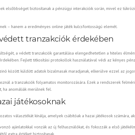
yek elsőbbséget biztosítanak a pénzügyi interakcióik során, mivel ez tükrö
enek – hanem a eredményes online játék kulcsfontosságú elemét.
 védett tranzakciók érdekében
ültségét, a védett tranzakciók garantálása elengedhetetlen a hiteles élmén
rdekében. Fejlett titkosítási protokollok használatával védi az kényes pén
zinó között küldött adatok bizalmasak maradjanak, elkerülve ezzel az jogosul
asznál a tranzakciók folyamatos monitorozására. Ezek a rendszerek felmérik
 ha anomáliák merülnek fel.
zai játékosoknak
atos választékát kínálja, amelyek csábítóak a hazai játékosok számára, ak
nzó ajánlatokkal vonzák az új felhasználókat, és fokozzák a első játékél
ől extra értéket biztosítanak.