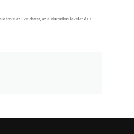
eértve az live chatet, az elektronikus levelet és a