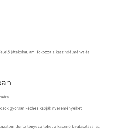
elelő játékokat, ami fokozza a kaszinóélményt és
ban
ámára.
tékosok gyorsan kézhez kapják nyereményeiket,
 bizalom döntő tényező lehet a kaszinó kiválasztásánál,