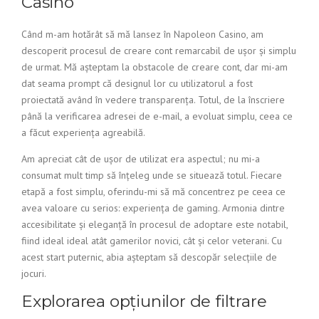
Casino
Când m-am hotărât să mă lansez în Napoleon Casino, am
descoperit procesul de creare cont remarcabil de ușor și simplu
de urmat. Mă așteptam la obstacole de creare cont, dar mi-am
dat seama prompt că designul lor cu utilizatorul a fost
proiectată având în vedere transparența. Totul, de la înscriere
până la verificarea adresei de e-mail, a evoluat simplu, ceea ce
a făcut experiența agreabilă.
Am apreciat cât de ușor de utilizat era aspectul; nu mi-a
consumat mult timp să înțeleg unde se situează totul. Fiecare
etapă a fost simplu, oferindu-mi să mă concentrez pe ceea ce
avea valoare cu serios: experiența de gaming. Armonia dintre
accesibilitate și eleganță în procesul de adoptare este notabil,
fiind ideal ideal atât gamerilor novici, cât și celor veterani. Cu
acest start puternic, abia așteptam să descopăr selecțiile de
jocuri.
Explorarea opțiunilor de filtrare