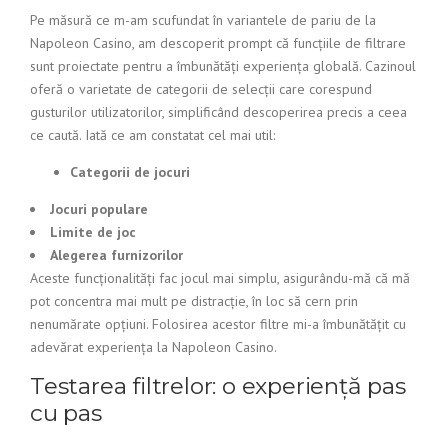
Pe măsură ce m-am scufundat în variantele de pariu de la
Napoleon Casino, am descoperit prompt că funcțiile de filtrare
sunt proiectate pentru a îmbunătăți experiența globală. Cazinoul
oferă o varietate de categorii de selecții care corespund
gusturilor utilizatorilor, simplificând descoperirea precis a ceea
ce caută. Iată ce am constatat cel mai util:
Categorii de jocuri
Jocuri populare
Limite de joc
Alegerea furnizorilor
Aceste funcționalități fac jocul mai simplu, asigurându-mă că mă
pot concentra mai mult pe distracție, în loc să cern prin
nenumărate opțiuni. Folosirea acestor filtre mi-a îmbunătățit cu
adevărat experiența la Napoleon Casino.
Testarea filtrelor: o experiență pas
cu pas