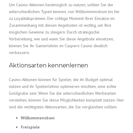
Um Casino-Aktionen bestmöglich zu nutzen, sollten Sie die
unterschiedlichen Typen kennen, von Willkommensboni bis hin
zu Loyalitätsprämien. Der richtige Moment Ihrer Einsätze im
Zusammenhang mit diesen Angeboten ist wichtig, um Ihre
möglichen Gewinne zu steigern. Durch strategische
Vorbereitung, wie und wann Sie diese Angebote einsetzen,
können Sie Ihr Gamerlebnis im Caspero Casino deutlich
verbessern.
Aktionsarten kennenlernen
Casino-Aktionen können für Spieler, die ihr Budget optimal
nutzen und ihr Spielerlebnis optimieren möchten, eine echte
Goldgrube sein. Wenn Sie die unterschiedlichen Werbearten
verstehen, können Sie diese Möglichkeiten komplett nutzen. Hier
sind die wichtigsten Aktionsarten, die Sie vergleichen sollten:
Willkommensboni
Freispiele