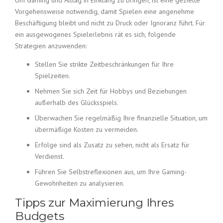
Vorgehensweise notwendig, damit Spielen eine angenehme
Beschäftigung bleibt und nicht zu Druck oder Ignoranz führt. Für
ein ausgewogenes Spielerlebnis rät es sich, folgende
Strategien anzuwenden:
Stellen Sie strikte Zeitbeschränkungen für Ihre
Spielzeiten.
Nehmen Sie sich Zeit für Hobbys und Beziehungen
außerhalb des Glücksspiels.
Überwachen Sie regelmäßig Ihre finanzielle Situation, um
übermäßige Kosten zu vermeiden.
Erfolge sind als Zusatz zu sehen, nicht als Ersatz für
Verdienst.
Führen Sie Selbstreflexionen aus, um Ihre Gaming-
Gewohnheiten zu analysieren.
Tipps zur Maximierung Ihres
Budgets