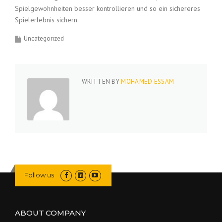
Spielgewohnheiten besser kontrollieren und so ein sichereres
Spielerlebnis sichern.
Uncategorized
WRITTEN BY
MOHAMED ESSAM
Follow us
ABOUT COMPANY