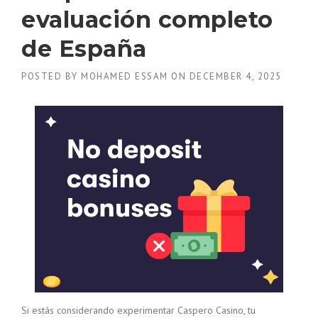
evaluación completo
de España
POSTED BY
MOHAMED ESSAM
ON
DECEMBER 4, 2025
Si estás considerando experimentar Caspero Casino, tu