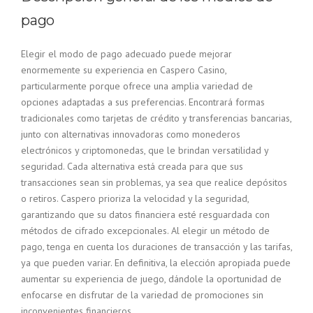
pago
Elegir el modo de pago adecuado puede mejorar
enormemente su experiencia en Caspero Casino,
particularmente porque ofrece una amplia variedad de
opciones adaptadas a sus preferencias. Encontrará formas
tradicionales como tarjetas de crédito y transferencias bancarias,
junto con alternativas innovadoras como monederos
electrónicos y criptomonedas, que le brindan versatilidad y
seguridad. Cada alternativa está creada para que sus
transacciones sean sin problemas, ya sea que realice depósitos
o retiros. Caspero prioriza la velocidad y la seguridad,
garantizando que su datos financiera esté resguardada con
métodos de cifrado excepcionales. Al elegir un método de
pago, tenga en cuenta los duraciones de transacción y las tarifas,
ya que pueden variar. En definitiva, la elección apropiada puede
aumentar su experiencia de juego, dándole la oportunidad de
enfocarse en disfrutar de la variedad de promociones sin
inconvenientes financieros.