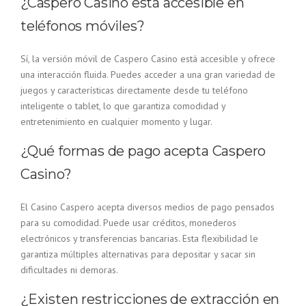
¿Caspero Casino está accesible en
teléfonos móviles?
Sí, la versión móvil de Caspero Casino está accesible y ofrece
una interacción fluida. Puedes acceder a una gran variedad de
juegos y características directamente desde tu teléfono
inteligente o tablet, lo que garantiza comodidad y
entretenimiento en cualquier momento y lugar.
¿Qué formas de pago acepta Caspero
Casino?
El Casino Caspero acepta diversos medios de pago pensados
para su comodidad. Puede usar créditos, monederos
electrónicos y transferencias bancarias. Esta flexibilidad le
garantiza múltiples alternativas para depositar y sacar sin
dificultades ni demoras.
¿Existen restricciones de extracción en