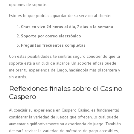
opciones de soporte.
Esto es lo que podrías aguardar de su servicio al cliente:
Chat en vivo 24 horas al día, 7 días a la semana
Soporte por correo electrónico
Preguntas frecuentes completas
Con estas posibilidades, te sentirás seguro conociendo que la
soporte está a un click de alcance. Un soporte eficaz puede
mejorar tu experiencia de juego, haciéndola más placentera y
sin estrés.
Reflexiones finales sobre el Casino
Caspero
Al concluir su experiencia en Caspero Casino, es fundamental
considerar la variedad de juegos que ofrecen, lo cual puede
aumentar significativamente su experiencia de juego. También
deseará revisar la variedad de métodos de pago accesibles,