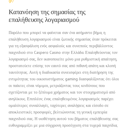
gr/
Κατανόηση της σημασίας της
επαλήθευσης λογαριασμού
Παρόλο που μπορεί να φαίνεται σαν ένα ασήμαντο βήμα, η
επαλήθευση λογαριασμού είναι ζωτικής σημασίας όταν πρόκειται
για τη εξασφάλιση ενός ασφαλούς και συνεπούς περιβάλλοντος
παιχνιδιού στο Caspero Casino στην Ελλάδα. Επαληθεύοντας τον
λογαριασμό σας, δεν ικανοποιείτε μόνο μια ρυθμιστική απαίτηση,
προστατεύετε επίσης τον εαυτό σας από πιθανή απάτη και κλοπή
ταυτότητας. Αυτή η διαδικασία συνεισφέρει στη διατήρηση της
εντιμότητας του οικοσυστήματος gaming διασφαλίζοντας ότι όλοι
οι παίκτες είναι νόμιμοι, μετριάζοντας τους κινδύνους που
σχετίζονται με το ξέπλυμα χρήματος και τον στοιχηματισμό από
ανηλίκους. Επιπλέον, ένας επαληθευμένος λογαριασμός παρέχει
ομαλότερες συναλλαγές, ταχύτερες αναλήψεις και είσοδο σε
αποκλειστικές προσφορές, βελτιώνοντας τη γενική εμπειρία
παιχνιδιού σας. Η υιοθέτηση αυτού του βήματος επαλήθευσης σας
ευθυγραμμίζει με μια σύγχρονη προσέγγιση στα τυχερά παιχνίδια,