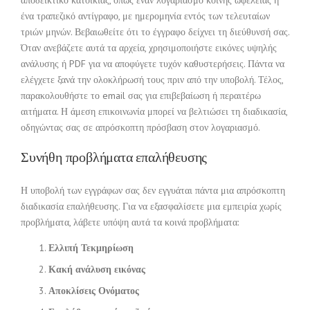
αποδεικτικό κατοικίας, όπως έναν λογαριασμό κοινής ωφέλειας ή
ένα τραπεζικό αντίγραφο, με ημερομηνία εντός των τελευταίων
τριών μηνών. Βεβαιωθείτε ότι το έγγραφο δείχνει τη διεύθυνσή σας.
Όταν ανεβάζετε αυτά τα αρχεία, χρησιμοποιήστε εικόνες υψηλής
ανάλυσης ή PDF για να αποφύγετε τυχόν καθυστερήσεις. Πάντα να
ελέγχετε ξανά την ολοκλήρωσή τους πριν από την υποβολή. Τέλος,
παρακολουθήστε το email σας για επιβεβαίωση ή περαιτέρω
αιτήματα. Η άμεση επικοινωνία μπορεί να βελτιώσει τη διαδικασία,
οδηγώντας σας σε απρόσκοπτη πρόσβαση στον λογαριασμό.
Συνήθη προβλήματα επαλήθευσης
Η υποβολή των εγγράφων σας δεν εγγυάται πάντα μια απρόσκοπτη
διαδικασία επαλήθευσης. Για να εξασφαλίσετε μια εμπειρία χωρίς
προβλήματα, λάβετε υπόψη αυτά τα κοινά προβλήματα:
Ελλιπή Τεκμηρίωση
Κακή ανάλυση εικόνας
Αποκλίσεις Ονόματος