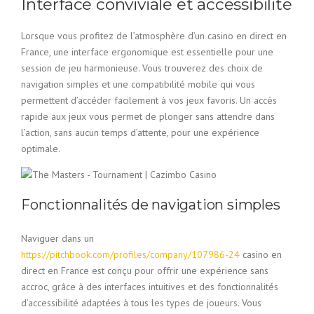
Interface conviviale et accessibilité
Lorsque vous profitez de l’atmosphère d’un casino en direct en
France, une interface ergonomique est essentielle pour une
session de jeu harmonieuse. Vous trouverez des choix de
navigation simples et une compatibilité mobile qui vous
permettent d’accéder facilement à vos jeux favoris. Un accès
rapide aux jeux vous permet de plonger sans attendre dans
l’action, sans aucun temps d’attente, pour une expérience
optimale.
Fonctionnalités de navigation simples
Naviguer dans un
https://pitchbook.com/profiles/company/107986-24
casino en
direct en France est conçu pour offrir une expérience sans
accroc, grâce à des interfaces intuitives et des fonctionnalités
d’accessibilité adaptées à tous les types de joueurs. Vous