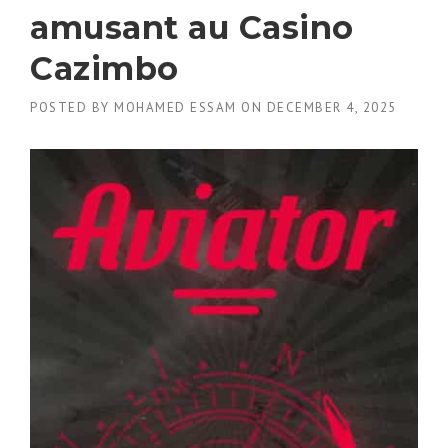
amusant au Casino
Cazimbo
POSTED BY
MOHAMED ESSAM
ON
DECEMBER 4, 2025