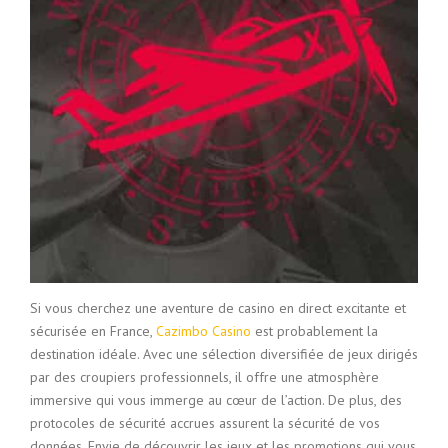
Si vous cherchez une aventure de casino en direct excitante et
sécurisée en France,
Cazimbo Casino
est probablement la
destination idéale. Avec une sélection diversifiée de jeux dirigés
par des croupiers professionnels, il offre une atmosphère
immersive qui vous immerge au cœur de l’action. De plus, des
protocoles de sécurité accrues assurent la sécurité de vos
données. Envie de découvrir les jeux et les promotions qui vous