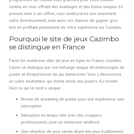
continu en vous offrant des avantages et des bonus uniques. En
prenant note à ces offres, vous améliorerez non seulement
votre divertissement, mais aussi vos chances de gagner gros
tout en profitant pleinement de votre expérience sur Cazimbo.
Pourquoi le site de jeux Cazimbo
se distingue en France
Parmi les nombreux sites de jeux en ligne en France, Cazimbo
Casino se distingue par son mélange unique de technologies de
pointe et d’expériences de jeu immersives. Vous y découvrirez
un cadre enchanteur qui donne envie aux joueurs d’y revenir.
Voici ce qui le rend si unique :
Niveau de streaming de pointe pour une expérience sans
interruption
Interaction en temps réel avec des croupiers
professionnels pour un immersion amélioré
Une sélection de jeux variée allant des jeux traditionnels