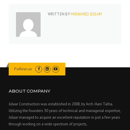
WRITTEN BY
MOHAMED ESSAM
Follow us
ABOUT COMPANY
Jidaar Construction was established in 2008, by Arch. Hani Talha.
Utilizing the founders 30 years of technical and managerial expertise,
Jidaar managed to acquire an excellent reputation in just a few years
through working on a wide spectrum of projects,