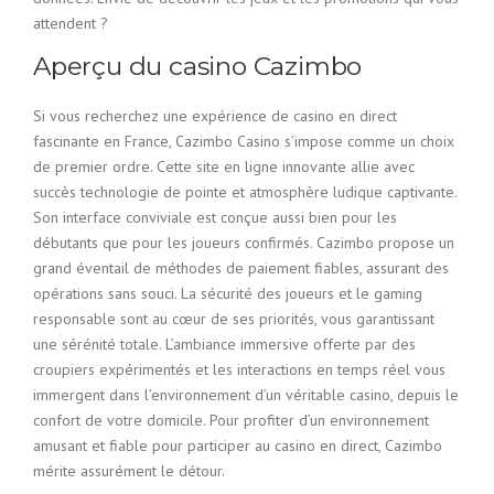
attendent ?
Aperçu du casino Cazimbo
Si vous recherchez une expérience de casino en direct
fascinante en France, Cazimbo Casino s’impose comme un choix
de premier ordre. Cette site en ligne innovante allie avec
succès technologie de pointe et atmosphère ludique captivante.
Son interface conviviale est conçue aussi bien pour les
débutants que pour les joueurs confirmés. Cazimbo propose un
grand éventail de méthodes de paiement fiables, assurant des
opérations sans souci. La sécurité des joueurs et le gaming
responsable sont au cœur de ses priorités, vous garantissant
une sérénité totale. L’ambiance immersive offerte par des
croupiers expérimentés et les interactions en temps réel vous
immergent dans l’environnement d’un véritable casino, depuis le
confort de votre domicile. Pour profiter d’un environnement
amusant et fiable pour participer au casino en direct, Cazimbo
mérite assurément le détour.