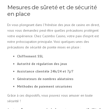
Mesures de sûreté et de sécurité
en place
En vous plongeant dans l’frénésie des jeux de casino en direct,
vous vous demandez peut-être quelles précautions protègent
votre expérience. Chez Cazimbo Casino, votre paix d’esprit est
notre préoccupation principale. Voici quelques-unes des
précautions de sécurité de pointe mises en place :
Chiffrement SSL
Autorité de régulation des jeux
Assistance clientèle 24h/24 et 7j/7
Générateurs de nombres aléatoires
Méthodes de paiement sécurisées
Grâce à ces dispositifs, vous pouvez vous amuser en toute
sécurité !