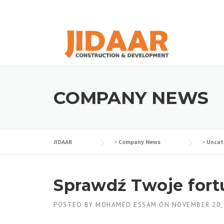
Skip
to
content
COMPANY NEWS
JIDAAR
>
Company News
>
Uncat
Sprawdź Twoje fort
POSTED BY
MOHAMED ESSAM
ON
NOVEMBER 20,