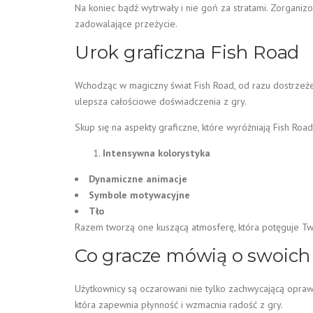
Na koniec bądź wytrwały i nie goń za stratami. Zorganiz
zadowalające przeżycie.
Urok graficzna Fish Road
Wchodząc w magiczny świat Fish Road, od razu dostrzeżesz
ulepsza całościowe doświadczenia z gry.
Skup się na aspekty graficzne, które wyróżniają Fish Road
Intensywna kolorystyka
Dynamiczne animacje
Symbole motywacyjne
Tło
Razem tworzą one kuszącą atmosferę, która potęguje Tw
Co gracze mówią o swoich
Użytkownicy są oczarowani nie tylko zachwycającą oprawą
która zapewnia płynność i wzmacnia radość z gry.