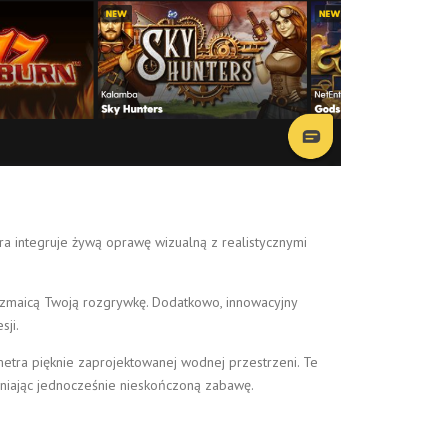
Gra integruje żywą oprawę wizualną z realistycznymi
rozmaicą Twoją rozgrywkę. Dodatkowo, innowacyjny
sji.
metra pięknie zaprojektowanej wodnej przestrzeni. Te
ewniając jednocześnie nieskończoną zabawę.