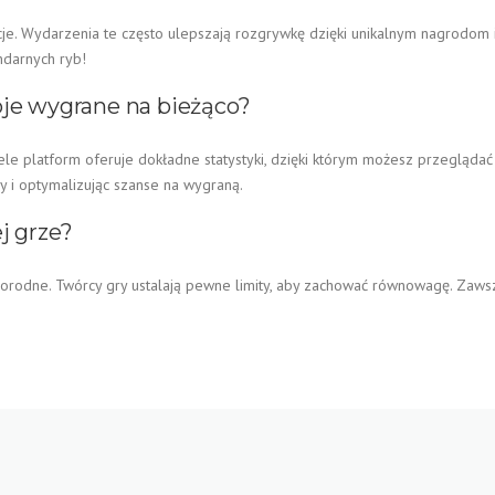
je. Wydarzenia te często ulepszają rozgrywkę dzięki unikalnym nagrodom 
darnych ryb!
je wygrane na bieżąco?
e platform oferuje dokładne statystyki, dzięki którym możesz przeglądać
y i optymalizując szanse na wygraną.
j grze?
żnorodne. Twórcy gry ustalają pewne limity, aby zachować równowagę. Zaw