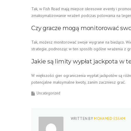
Tak, w Fish Road mają miejsce okresowe eventy i promoc
zmaksymalizowanie wrażeń podczas polowania na legen
Czy gracze mogą monitorować swo
Tak, możesz monitorować swoje wygrane na bieżąco. Wiel
strategie, podnosząc w ten sposób ogólne wrażenia z gr
Jakie są limity wypłat jackpota w te
W większości gier ograniczenia wypłat jackpotów są ró
potencjalne maksymalne kwoty, zanim zaczniesz grać.
Uncategorized
WRITTEN BY
MOHAMED ESSAM