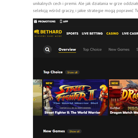
unikalnych cech i premii. Ale jak działania w grze oddz
selekcją wśród graczy, i jakie strategie mogą poprawić 