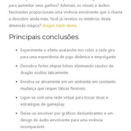
para aumentar seus ganhos? Ademais, os visuais e áudios
fascinantes proporcionam uma vivência envolvente que o chama
a descobrir ainda mais. Você já revelou os mistérios desta
dimensão mágica?
dragon hatch demo
Principais conclusões
Experimente o efeito avalanche nos rolos a cada giro
para uma experiência de jogo dinâmica e empolgante.
Descubra fortes etapas bônus eliminando casulos de
dragão ocultos taticamente.
Envolva-se ativamente em um ambiente em constante
mudança que requer táticas flexíveis.
Ligue-se com uma rede virtual para trocar dicas e
estratégias de gameplay.
Deixe-se envolver por gráficos deslumbrantes e um
design de áudio envolvente para uma vivência
incomparável.