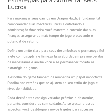
Estratégias para Aumentar seus
Lucros
Para maximizar seus ganhos em Dragon Hatch, é fundamental
compreender suas mecânicas únicas. Controlando a
administração financeira, você mantém o controle das suas
finanças, assegurando mais tempo de jogo e elevando o
potencial de retorno.
Defina um limite claro para seus desembolsos e permaneça fiel
a ele com disciplina e firmeza. Essa abordagem previne perdas
desnecessárias e auxilia você a se permanecer focado na
estratégia do game.
A escolha do game também desempenha um papel importante.
Escolha por versões que se ajustem ao seu estilo de jogo e
nível de habilidade.
Cada decisão traz consigo variadas prêmios e obstáculos,
portanto, considere-as com cuidado. Ao se ajustar a esses
aspectos, você desbloqueia novos trajetos para sucessos