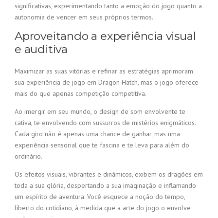
significativas, experimentando tanto a emoção do jogo quanto a
autonomia de vencer em seus próprios termos.
Aproveitando a experiência visual
e auditiva
Maximizar as suas vitórias e refinar as estratégias aprimoram
sua experiência de jogo em Dragon Hatch, mas o jogo oferece
mais do que apenas competição competitiva.
Ao imergir em seu mundo, o design de som envolvente te
cativa, te envolvendo com sussurros de mistérios enigmáticos.
Cada giro não é apenas uma chance de ganhar, mas uma
experiência sensorial que te fascina e te leva para além do
ordinário.
Os efeitos visuais, vibrantes e dinâmicos, exibem os dragões em
toda a sua glória, despertando a sua imaginação e inflamando
um espírito de aventura. Você esquece a noção do tempo,
liberto do cotidiano, à medida que a arte do jogo o envolve