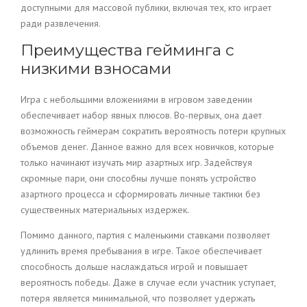
доступными для массовой публики, включая тех, кто играет
ради развлечения.
Преимущества гейминга с
низкими взносами
Игра с небольшими вложениями в игровом заведении
обеспечивает набор явных плюсов. Во-первых, она дает
возможность геймерам сократить вероятность потери крупных
объемов денег. Данное важно для всех новичков, которые
только начинают изучать мир азартных игр. Задействуя
скромные пари, они способны лучше понять устройство
азартного процесса и сформировать личные тактики без
существенных материальных издержек.
Помимо данного, партия с маленькими ставками позволяет
удлинить время пребывания в игре. Такое обеспечивает
способность дольше наслаждаться игрой и повышает
вероятность победы. Даже в случае если участник уступает,
потеря является минимальной, что позволяет удержать