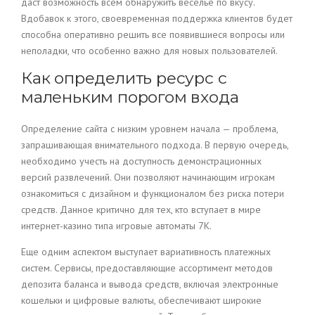
даст возможность всем обнаружить веселье по вкусу.
Вдобавок к этого, своевременная поддержка клиентов будет
способна оперативно решить все появившиеся вопросы или
неполадки, что особенно важно для новых пользователей.
Как определить ресурс с
маленьким порогом входа
Определение сайта с низким уровнем начала — проблема,
запрашивающая внимательного подхода. В первую очередь,
необходимо учесть на доступность демонстрационных
версий развлечений. Они позволяют начинающим игрокам
ознакомиться с дизайном и функционалом без риска потери
средств. Данное критично для тех, кто вступает в мире
интернет-казино типа игровые автоматы 7К.
Еще одним аспектом выступает вариативность платежных
систем. Сервисы, предоставляющие ассортимент методов
депозита баланса и вывода средств, включая электронные
кошельки и цифровые валюты, обеспечивают широкие