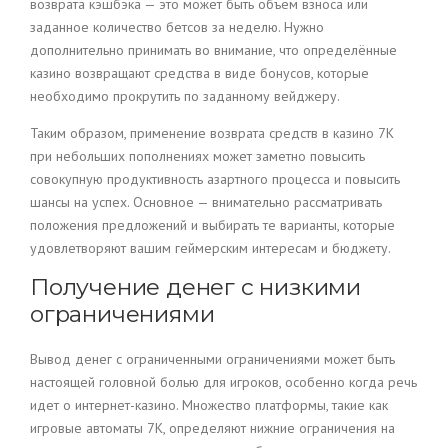
возврата кэшбэка — это может быть объем взноса или
заданное количество бетсов за неделю. Нужно
дополнительно принимать во внимание, что определённые
казино возвращают средства в виде бонусов, которые
необходимо прокрутить по заданному вейджеру.
Таким образом, применение возврата средств в казино 7К
при небольших пополнениях может заметно повысить
совокупную продуктивность азартного процесса и повысить
шансы на успех. Основное — внимательно рассматривать
положения предложений и выбирать те варианты, которые
удовлетворяют вашим геймерским интересам и бюджету.
Получение денег с низкими
ограничениями
Вывод денег с ограниченными ограничениями может быть
настоящей головной болью для игроков, особенно когда речь
идет о интернет-казино. Множество платформы, такие как
игровые автоматы 7К, определяют нижние ограничения на