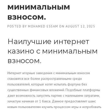
минимальным
взносом.
POSTED BY
MOHAMED ESSAM
ON
AUGUST 12, 2025
Наилучшие интернет
казино с минимальным
взносом.
Интернет игорные заведения с минимальным взносом
становятся все более распространенными среди
пользователей, которые хотят испытать фортуна без
существенных финансовых вложений. Подобные платформы
дают возможность запустить партию с маленькими затратами,
зачастую начиная от 1 бакса. Данное предоставляет шанс
новым пользователям изучить процессом игры и испробовать