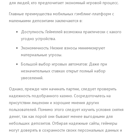
для людей, кто предпочитает экономный игровой процесс.
Главные преимущества мобильных гэмблинг-платформ с
маленькими депозитами заключаются в:
Доступность: Геймплей возможна практически с какого
угодно устройства.
Экономичность: Низкие взносы минимизируют
материальные угрозы.
Большой выбор игровых автоматов: Даже при
незначительных ставках открыт полный набор
увеселений.
Однако, прежде чем начинать партию, следует проверить
надежность подобранного казино. Сосредоточьтесь на
присутствии лицензии и хорошие мнения других
пользователей. Помимо этого следует изучить условия снятия
денег, так как порой они бывают менее выгодными для
небольших депозитов. Отбирая надежные сайты, геймеры
могут доверять в сохранности своих персональных данных и