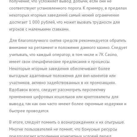
получение, что усложняет вывод добычи, если они не
соответствуют установленного порога. К примеру, в пределах
некоторых игорных заведений самый низкий ограничение
достигает 1 000 рублей, что может вызвать трудности для
игроков с маленькими ставками.
Для благополучного снятия средств рекомендуется обратить
внимание на регламент и положения данного казино. Следует
учитывать, что каждый оператор, в том числе и 7K Casino,
имеет свои специфические предписания и процессы.
Некоторые игорные заведения обеспечивают более
выгодные адаптивные положения для вип-клиентов или
участников, активно задействованных в их промоакциях.
Вдобавок всего, следует рассмотреть перспективу
применения цифровых кошельков или криптовалюты для
вывода, так как они часто имеют более скромные издержки и
быстрее проводятся.
В итоге, следует помнить о вознаграждениях и их отыгрыше.
Многие пользователей не помнят, что бонусные ресурсы
предполагают исполнения конкретных условий перед